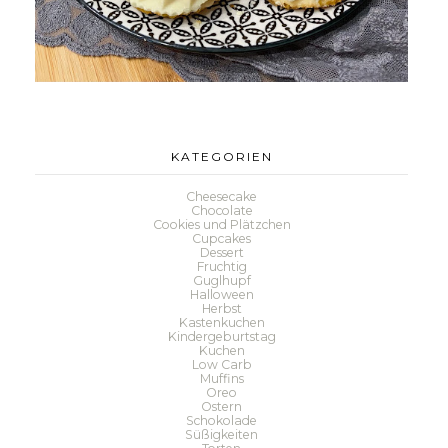
KATEGORIEN
Cheesecake
Chocolate
Cookies und Plätzchen
Cupcakes
Dessert
Fruchtig
Guglhupf
Halloween
Herbst
Kastenkuchen
Kindergeburtstag
Kuchen
Low Carb
Muffins
Oreo
Ostern
Schokolade
Süßigkeiten