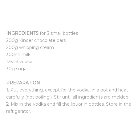
INGREDIENTS
for 3 small bottles
200g Kinder chocolate bars
200g whipping cream
300ml milk
125ml vodka
30g sugar
PREPARATION
1.
Put everything, except for the vodka, in a pot and heat
carefully (not boiling!). Stir until all ingredients are melded.
2.
Mix in the vodka and fill the liquor in bottles. Store in the
refrigerator.