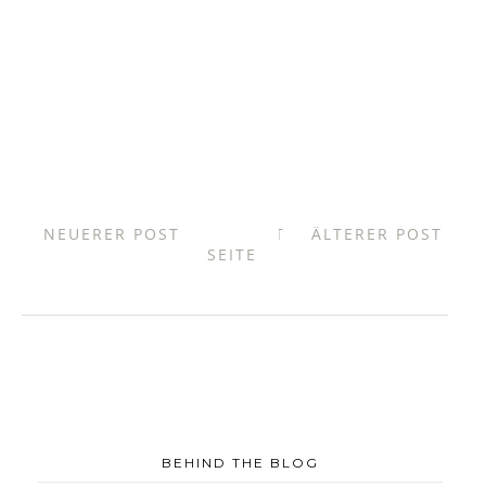
NEUERER POST
START
ÄLTERER POST
SEITE
BEHIND THE BLOG